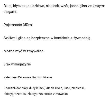
Białe, błyszczące szkliwo, niebieski wzór, jasna glina ze złotymi
piegami.
Pojemność 350ml
Szkliwa i glina są bezpieczne w kontakcie z żywnością.
Można myć w zmywarce.
Brak w magazynie
Kategorie:
Ceramika
,
Kubki i filiżanki
Znaczników:
biały
,
duży kubek
,
kubek
,
liście
,
listki
,
niebieski
,
zbioryprezentow
,
zbioryprzezentow
,
zimowisko