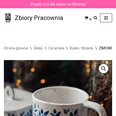
Znajdź coś dla siebie na Wiosnę!
Przejdź
Zbiory Pracownia
do
0
treści
Strona główna
\
Sklep
\
Ceramika
\
Kubki i filiżanki
\
ZIMOWISK