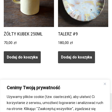
ŻÓŁTY KUBEK 250ML
TALERZ #9
70,00
zł
180,00
zł
Dodaj do koszyka
Dodaj do koszyka
Cenimy Twoją prywatność
Używamy plików cookie (tzw. ciasteczek), aby ułatwić Ci
Kontakt
Regulamin sklepu
Polityka prywatności
korzystanie z serwisu, umożliwić logowanie i analizować ruch
Płatności i wysyłka
DO POBRANIA
na stronie. Klikając "Zaakceptuj wszystkie", zgadzasz się