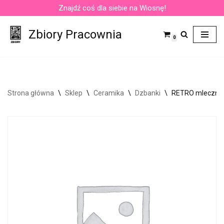
Znajdź coś dla siebie na Wiosnę!
Przejdź
Zbiory Pracownia
do
0
treści
Strona główna
\
Sklep
\
Ceramika
\
Dzbanki
\
RETRO mlecznik