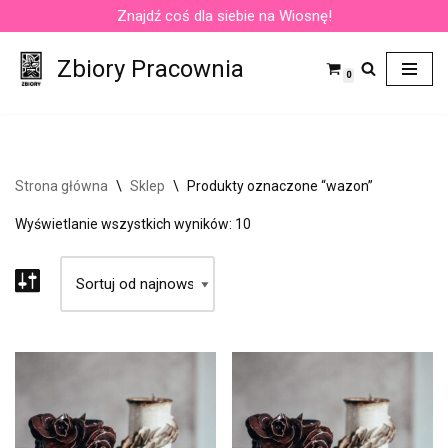
Znajdź coś dla siebie na Wiosnę!
Przejdź
Zbiory Pracownia
do
0
treści
Strona główna
\
Sklep
\
Produkty oznaczone “wazon”
Wyświetlanie wszystkich wyników: 10