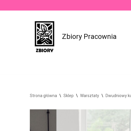
Przejdź
do
treści
Zbiory Pracownia
Strona główna
\
Sklep
\
Warsztaty
\
Dwudniowy ku