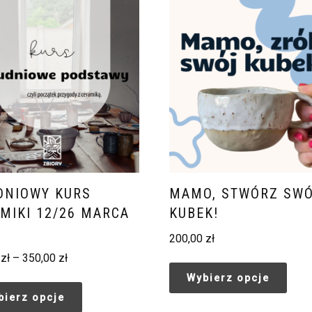
DNIOWY KURS
MAMO, STWÓRZ SW
MIKI 12/26 MARCA
KUBEK!
200,00
zł
0
zł
–
350,00
zł
Wybierz opcje
bierz opcje