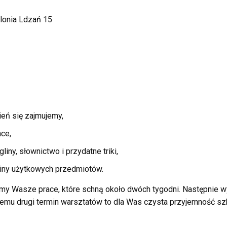
olonia Ldzań 15
eń się zajmujemy,
ce,
iny, słownictwo i przydatne triki,
liny użytkowych przedmiotów.
y Wasze prace, które schną około dwóch tygodni. Następnie wy
temu drugi termin warsztatów to dla Was czysta przyjemność szk