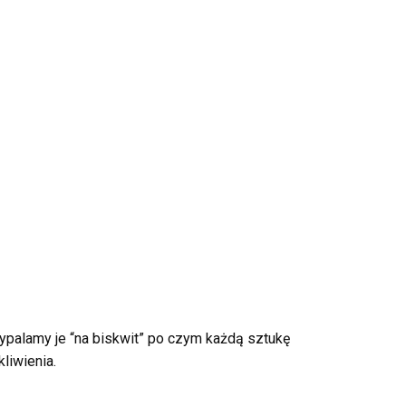
palamy je “na biskwit” po czym każdą sztukę
liwienia.