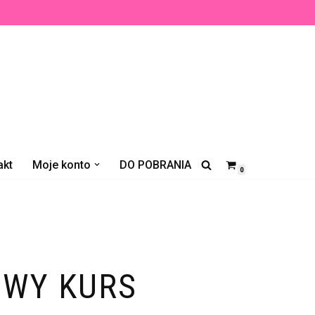
akt
Moje konto
DO POBRANIA
0
WY KURS