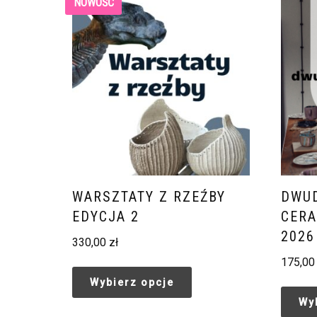
NOWOŚĆ
WARSZTATY Z RZEŹBY
DWU
EDYCJA 2
CERA
2026
330,00
zł
175,0
Wybierz opcje
Wy