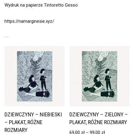
Wydruk na papierze Tintoretto Gesso
https://namarginesie.xyz/
PODOBNE PRODUKTY
DZIEWCZYNY – NIEBIESKI
DZIEWCZYNY – ZIELONY –
– PLAKAT, RÓŻNE
PLAKAT, RÓŻNE ROZMIARY
ROZMIARY
69,00
zł
–
99,00
zł