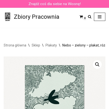
Znajdź coś dla siebie na Wiosnę!
Przejdź
Zbiory Pracownia
do
0
treści
Strona główna
\
Sklep
\
Plakaty
\
Niebo – zielony – plakat, różn