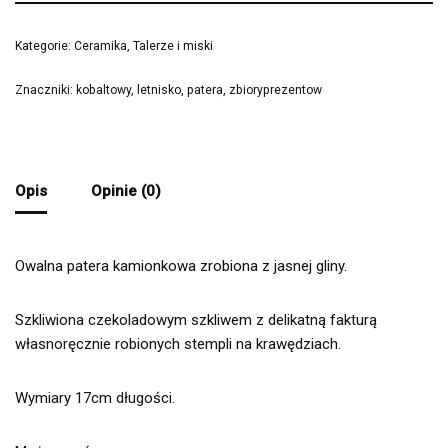
Kategorie:
Ceramika
,
Talerze i miski
Znaczniki:
kobaltowy
,
letnisko
,
patera
,
zbioryprezentow
Opis
Opinie (0)
Owalna patera kamionkowa zrobiona z jasnej gliny.
Szkliwiona czekoladowym szkliwem z delikatną fakturą
własnoręcznie robionych stempli na krawędziach.
Wymiary 17cm długości.