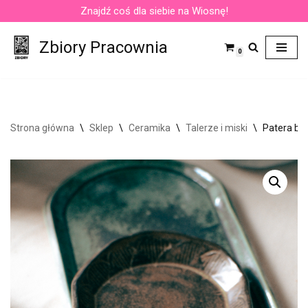
Znajdź coś dla siebie na Wiosnę!
Przejdź
Zbiory Pracownia
do
0
treści
Strona główna
\
Sklep
\
Ceramika
\
Talerze i miski
\
Patera br