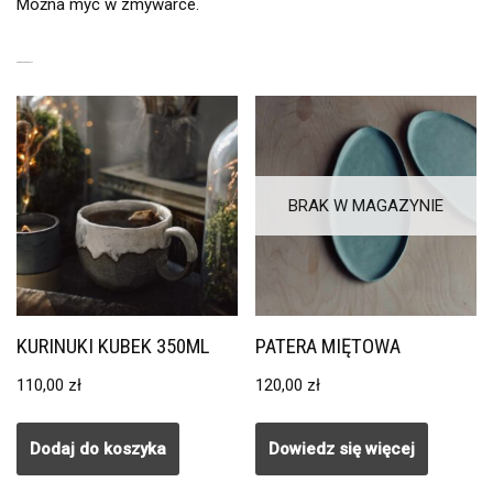
Można myć w zmywarce.
PODOBNE PRODUKTY
BRAK W MAGAZYNIE
KURINUKI KUBEK 350ML
PATERA MIĘTOWA
110,00
zł
120,00
zł
Dodaj do koszyka
Dowiedz się więcej