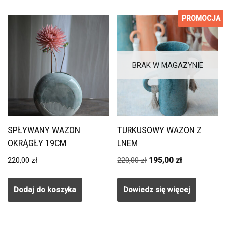
PROMOCJA
Promocja!
BRAK W MAGAZYNIE
SPŁYWANY WAZON
TURKUSOWY WAZON Z
OKRĄGŁY 19CM
LNEM
220,00
zł
220,00
zł
195,00
zł
Dodaj do koszyka
Dowiedz się więcej