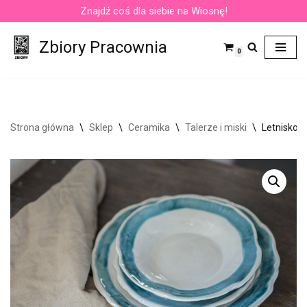
Znajdź coś dla siebie na Wiosnę!
Przejdź
Zbiory Pracownia
do
0
treści
Strona główna
\
Sklep
\
Ceramika
\
Talerze i miski
\
Letnisko –