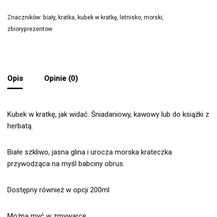
Znaczników:
biały
,
kratka
,
kubek w kratkę
,
letnisko
,
morski
,
zbioryprezentow
Opis
Opinie (0)
Kubek w kratkę, jak widać. Śniadaniowy, kawowy lub do książki z
herbatą.
Białe szkliwo, jasna glina i urocza morska krateczka
przywodząca na myśl babciny obrus.
Dostępny również w opcji 200ml
Można myć w zmywarce.