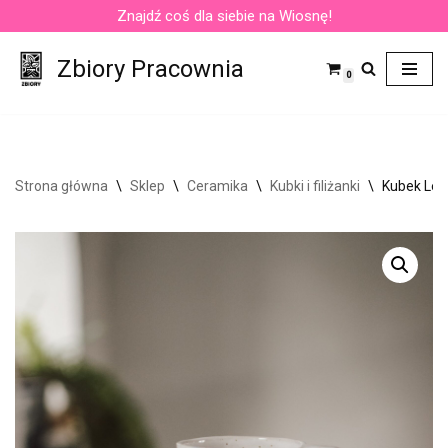
Znajdź coś dla siebie na Wiosnę!
Przejdź
Zbiory Pracownia
do
0
treści
Strona główna
\
Sklep
\
Ceramika
\
Kubki i filiżanki
\
Kubek Let