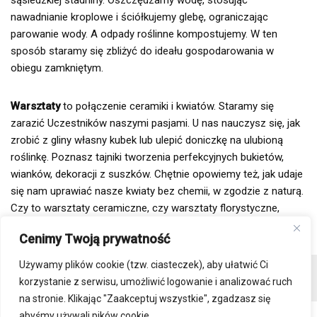
sąsiedzkiej stadniny. Oszczędzamy wodę, stosując
nawadnianie kroplowe i ściółkujemy glebę, ograniczając
parowanie wody. A odpady roślinne kompostujemy. W ten
sposób staramy się zbliżyć do ideału gospodarowania w
obiegu zamkniętym.
Warsztaty
to połączenie ceramiki i kwiatów. Staramy się
zarazić Uczestników naszymi pasjami. U nas nauczysz się, jak
zrobić z gliny własny kubek lub ulepić doniczkę na ulubioną
roślinkę. Poznasz tajniki tworzenia perfekcyjnych bukietów,
wianków, dekoracji z suszków. Chętnie opowiemy też, jak udaje
się nam uprawiać nasze kwiaty bez chemii, w zgodzie z naturą.
Czy to warsztaty ceramiczne, czy warsztaty florystyczne,
zawsze prowadzimy je w niespiesznej wiejskiej atmosferze.
Cenimy Twoją prywatność
Używamy plików cookie (tzw. ciasteczek), aby ułatwić Ci
Kontakt
Regulamin sklepu
Polityka prywatności
korzystanie z serwisu, umożliwić logowanie i analizować ruch
Płatności i wysyłka
DO POBRANIA
na stronie. Klikając "Zaakceptuj wszystkie", zgadzasz się
abyśmy używali pików cookie.