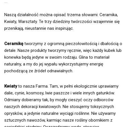
NASZE FILARY
Naszą działalność można opisać trzema słowami: Ceramika,
Kwiaty, Warsztaty. Te trzy dziedziny twórczości wzajemnie się
przenikają, nieustannie nas inspirując.
Ceramikę
tworzymy z ogromną pieczołowitością i dbałością o
detale. Nasze produkty tworzymy ręcznie, więc każdy kubek lub
konewka będą jedyne w swoim rodzaju. Glina to materiał
naturalny, a my do jej wypału wykorzystujemy energię
pochodzącą ze źródeł odnawialnych.
Kwiaty
to nasza Farma. Tam, w pełni ekologicznie uprawiamy
dalie, cynie, kosmosy, lwie paszcze i wiele innych gatunków.
Odmiany dobieramy tak, by mogły cieszyć oczy odbiorców
naszych dekoracji kwiatowych. Nie stosujemy toksycznych
oprysków, a jedynie naturalne wyciągi roślinne. Nie używamy
sztucznych nawozów, karmiąc nasze rośliny obornikiem z